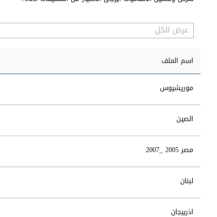
اسم الملف
موريشيوس
الصين
مصر 2005 _2007
لبنان
اذربيجان