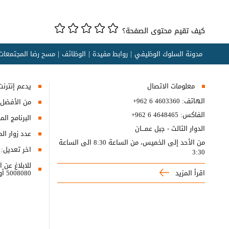
كيف تقيم محتوى الصفحة؟
مدونة السلوك الوظيفي
روابط مفيدة
الوظائف
مسح رضا المجتمعات 
معلومات الاتصال
يدعم إنترنت إكسبلورر 10+, ج
الهاتف:
+962 6 4603360
من الأفضل مش
الفاكس:
+962 6 4648465
البرنامج المطلوب
الدوار الثالث - جبل عمـــان
عدد زوار ال
من الأحد إلى الخميس، من الساعة 8:30 الى الساعة
اخر تعديل:
3:30
اقرأ المزيد
5008080 أو البريد الالكتروني ncc@nitc.gov.jo