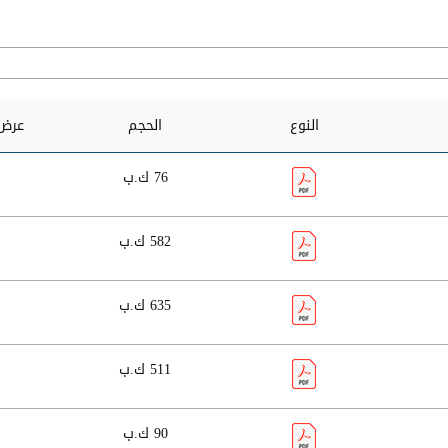
النوع
الحجم
عرض 
76 ك.ب
582 ك.ب
635 ك.ب
511 ك.ب
90 ك.ب